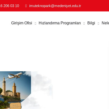
CILIK VE İNOVASYON EKOSISTEMI
6 206 03 10
imuteknopark@medeniyet.edu.tr
Girişim Ofisi
Hızlandırma Programları
Bilgi
Nel