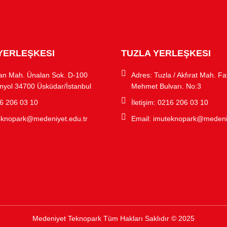
YERLEŞKESI
TUZLA YERLEŞKESI
an Mah. Ünalan Sok. D-100
Adres: Tuzla / Akfırat Mah. Fa
nyol 34700 Üsküdar/İstanbul
Mehmet Bulvarı. No:3
16 206 03 10
İletişim: 0216 206 03 10
eknopark@medeniyet.edu.tr
Email:
imuteknopark@medeniy
Medeniyet Teknopark Tüm Hakları Saklıdır © 2025