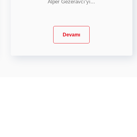
Alper Gezeravcı’yı...
Devamı