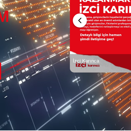
İM
İzci Karınca