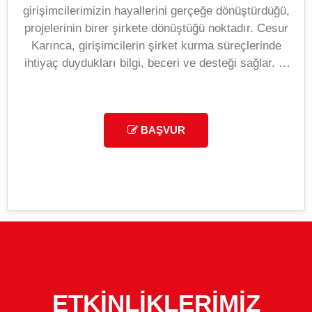
girişimcilerimizin hayallerini gerçeğe dönüştürdüğü,
projelerinin birer şirkete dönüştüğü noktadır. Cesur
Karınca, girişimcilerin şirket kurma süreçlerinde
ihtiyaç duydukları bilgi, beceri ve desteği sağlar. İş
modeli oluşturma, finansal planlama, yasal süreçler
ve stratejik kararlar gibi şirket kurmanın tüm temel
yapı taşlarını kapsayan bu aşamada, girişimciler iş
BAŞVUR
dünyasına güçlü bir başlangıç yapma fırsatı
bulurlar. Hayalini kurduğun işin temellerini atmaya
hazır mısın? Cesur Karınca, seni girişimciliğin
cesaret isteyen dünyasında desteklemek için
burada!
ETKİNLİKLERİMİZ