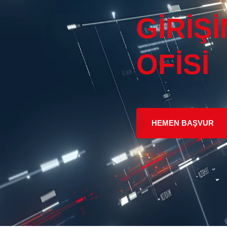
GİRİŞ
OFİSİ
Cesur Karınca
HEMEN BAŞVUR