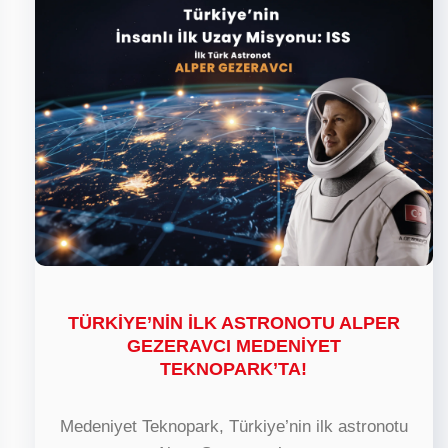
TÜRKİYE’NİN İLK ASTRONOTU ALPER
GEZERAVCI MEDENİYET
TEKNOPARK’TA!
Medeniyet Teknopark, Türkiye’nin ilk astronotu