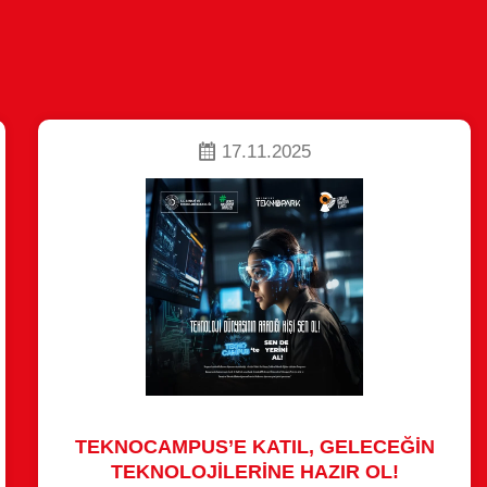
17.11.2025
TEKNOCAMPUS’E KATIL, GELECEĞİN
TEKNOLOJİLERİNE HAZIR OL!