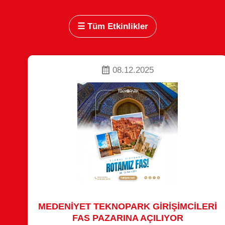
☰
Tüm Etkinlikler
08.12.2025
MEDENİYET TEKNOPARK GİRİŞİMCİLERİ
FAS PAZARINA AÇILIYOR