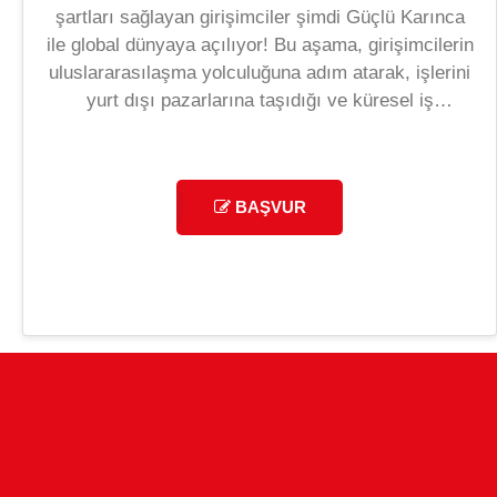
şartları sağlayan girişimciler şimdi Güçlü Karınca
ile global dünyaya açılıyor! Bu aşama, girişimcilerin
uluslararasılaşma yolculuğuna adım atarak, işlerini
yurt dışı pazarlarına taşıdığı ve küresel iş
dünyasında kendine yer bulduğu bir dönemi temsil
ediyor. Güçlü Karınca, girişimcilere uluslararası
pazarlama stratejileri, kültürel uyum, global ağ
BAŞVUR
kurma ve ihracat gibi konularda yol gösterir.
Girişimciler bu süreçte güçlü iş birlikleri kurarak,
sadece kendi sektörlerinde değil, global ölçekte
fark yaratan birer oyuncu haline gelirler. Yatırım
ortamların sağlandığı, her türlü yatırımcı ile bu
aşamada buluşturulan Karıncalar daha Güçlü şimdi.
Güçlü Karınca, sizi sınırların ötesine taşıyacak!