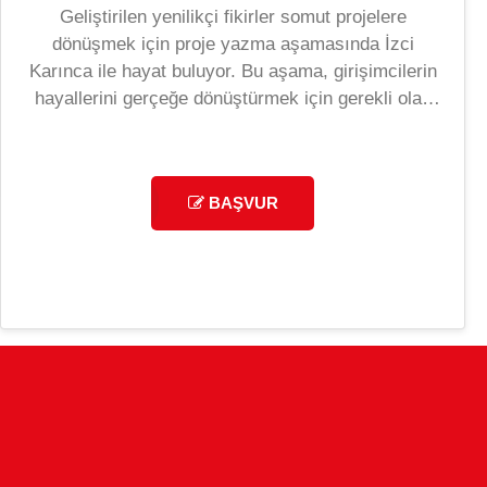
Geliştirilen yenilikçi fikirler somut projelere
dönüşmek için proje yazma aşamasında İzci
Karınca ile hayat buluyor. Bu aşama, girişimcilerin
hayallerini gerçeğe dönüştürmek için gerekli olan
en önemli adımlardan biri. Proje yazma süreciyle
girişimciler, fikirlerini profesyonel bir dille ifade
etmeyi, hedeflerini netleştirmeyi ve etkili planlama
BAŞVUR
yapmayı öğreniyor. İzci Karınca’nın sağladığı
rehberlik ve destek sayesinde, her bir proje güçlü
bir temele sahip oluyor. Karıncalar, şimdi sadece
hayal kurmakla kalmıyor; hayallerine ulaşmak için
sağlam adımlar atıyorlar. Onların yanında olmaktan
gurur duyuyor ve bu ilham verici yolculuğu birlikte
paylaşmaya devam ediyoruz. Projen var ama
nereden başlayacağını bilmiyor musun? Karınca,
ilk adımından tamamlanmış bir projeye kadar hep
seninle!