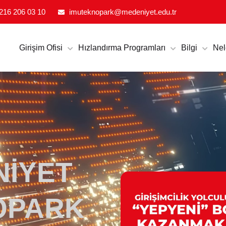
CILIK VE İNOVASYON EKOSISTEMI
216 206 03 10
imuteknopark@medeniyet.edu.tr
Girişim Ofisi
Hızlandırma Programları
Bilgi
Nel
NİYET
OPARK