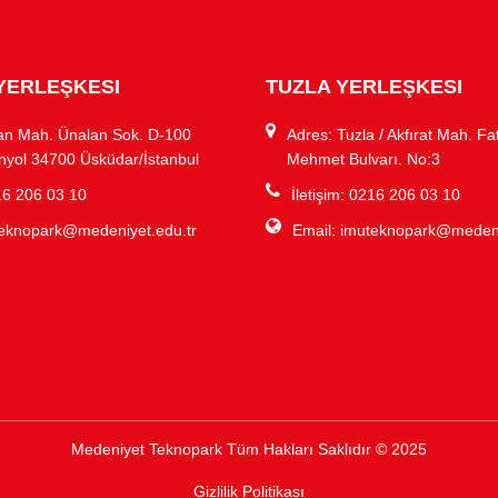
YERLEŞKESI
TUZLA YERLEŞKESI
an Mah. Ünalan Sok. D-100
Adres: Tuzla / Akfırat Mah. Fa
nyol 34700 Üsküdar/İstanbul
Mehmet Bulvarı. No:3
216 206 03 10
İletişim: 0216 206 03 10
eknopark@medeniyet.edu.tr
Email:
imuteknopark@medeni
Medeniyet Teknopark Tüm Hakları Saklıdır © 2025
Gizlilik Politikası