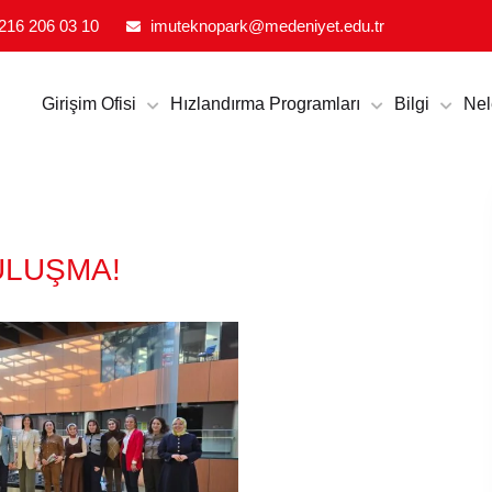
CILIK VE İNOVASYON EKOSISTEMI
216 206 03 10
imuteknopark@medeniyet.edu.tr
Girişim Ofisi
Hızlandırma Programları
Bilgi
Nel
ULUŞMA!