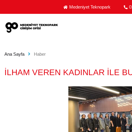
MEDENIYET TEKNOPARK GIRIŞIM OFISI - GIRIŞIM
Medeniyet Teknopark
0
Ana Sayfa
Haber
İLHAM VEREN KADINLAR İLE B