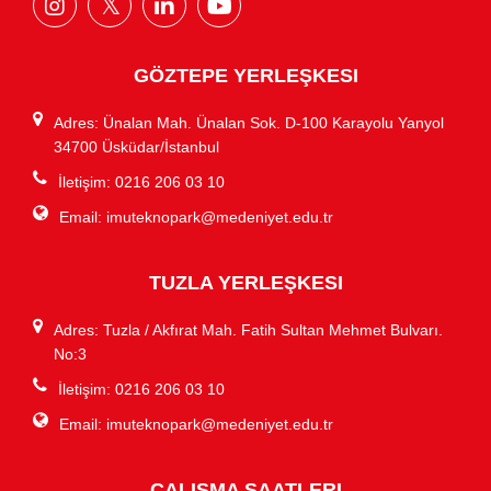
GÖZTEPE YERLEŞKESI
Adres: Ünalan Mah. Ünalan Sok. D-100 Karayolu Yanyol
34700 Üsküdar/İstanbul
İletişim: 0216 206 03 10
Email:
imuteknopark@medeniyet.edu.tr
TUZLA YERLEŞKESI
Adres: Tuzla / Akfırat Mah. Fatih Sultan Mehmet Bulvarı.
No:3
İletişim: 0216 206 03 10
Email:
imuteknopark@medeniyet.edu.tr
ÇALIŞMA SAATLERI