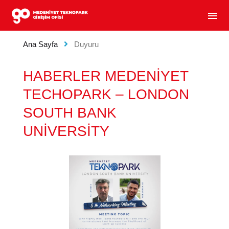
MEDENIYET TEKNOPARK GIRIŞIM OFISI - GIRIŞIM
menu
Ana Sayfa
Duyuru
HABERLER MEDENİYET
TECHOPARK – LONDON
SOUTH BANK
UNİVERSİTY