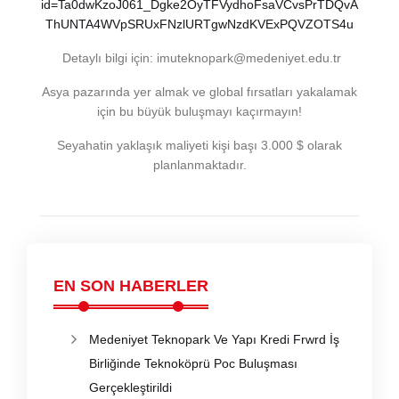
id=Ta0dwKzoJ061_Dgke2OyTFVydhoFsaVCvsPrTDQvA
ThUNTA4WVpSRUxFNzlURTgwNzdKVExPQVZOTS4u
Detaylı bilgi için:
imuteknopark@medeniyet.edu.tr
Asya pazarında yer almak ve global fırsatları yakalamak
için bu büyük buluşmayı kaçırmayın!
Seyahatin yaklaşık maliyeti kişi başı 3.000 $ olarak
planlanmaktadır.
EN SON HABERLER
Medeniyet Teknopark Ve Yapı Kredi Frwrd İş
Birliğinde Teknoköprü Poc Buluşması
Gerçekleştirildi