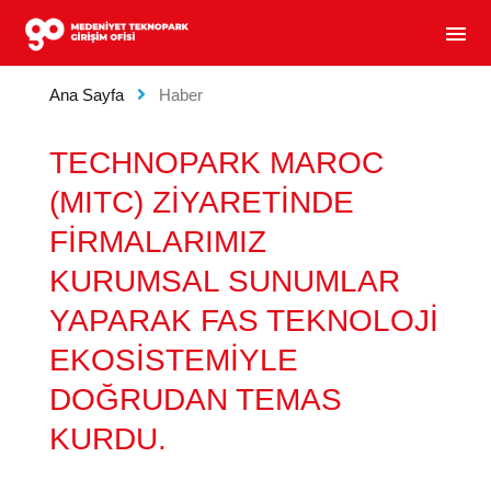
MEDENIYET TEKNOPARK GIRIŞIM OFISI - GIRIŞIM
menu
Ana Sayfa
Haber
TECHNOPARK MAROC
(MITC) ZİYARETİNDE
FİRMALARIMIZ
KURUMSAL SUNUMLAR
YAPARAK FAS TEKNOLOJİ
EKOSİSTEMİYLE
DOĞRUDAN TEMAS
KURDU.