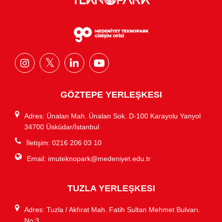
GÖZTEPE YERLEŞKESI
Adres: Ünalan Mah. Ünalan Sok. D-100 Karayolu Yanyol
34700 Üsküdar/İstanbul
İletişim: 0216 206 03 10
Email:
imuteknopark@medeniyet.edu.tr
TUZLA YERLEŞKESI
Adres: Tuzla / Akfırat Mah. Fatih Sultan Mehmet Bulvarı.
No:3