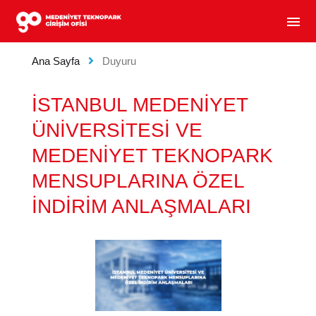
MEDENIYET TEKNOPARK GIRIŞIM OFISI - GIRIŞIM
menu
Ana Sayfa
Duyuru
İSTANBUL MEDENİYET
ÜNİVERSİTESİ VE
MEDENİYET TEKNOPARK
MENSUPLARINA ÖZEL
İNDİRİM ANLAŞMALARI