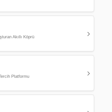
üyük ölçekli kurumlar için uyarlanabilir
i küresel rekabet gücü ile buluşturarak genç,
üreten yenilikçi bir müzik ekipmanı girişimidir.
yanır. Bu nedenle Knc Picks, standart seri
imlerini daha kişisel ve güçlü kılmayı hedefler.
uran Akıllı Köprü
ı hem de estetik açıdan titiz bir zanaatkârlık
katini çekmiş ve Amerika'daki NAMM Show gibi
ir hale getirmek amacıyla geliştirilmiş yapay
nde Knc Picks, Türkiye'de el işçiliği temelli
 adımlarından biri olan içerik değerlendirme ve
ercih Platformu
 düşüncesine dayanır. Platform, yazarların
un içeriklere hızlıca ulaşma imkânı sunar. Bu
inçli ve kişiye özgü hale getirmek amacıyla