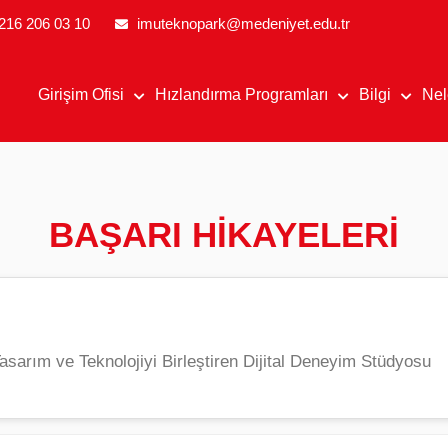
CILIK VE İNOVASYON EKOSISTEMI
216 206 03 10
imuteknopark@medeniyet.edu.tr
Girişim Ofisi
Hızlandırma Programları
Bilgi
Nel
BAŞARI HİKAYELERİ
sarım ve Teknolojiyi Birleştiren Dijital Deneyim Stüdyosu