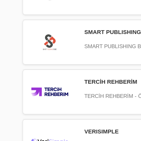
hizmet verir. Kullanıcı odaklı yaklaşımı ve esne
çözümler üretir.
Medeniyet Teknopark'ın Ar-Ge odaklı inovasyon o
Knc Picks, 2017 yılında İstanbul'da kurulan, doğ
dinamik ve yaratıcı ekibiyle yazılım sektöründe
SMART PUBLISHING
Markanın temel yaklaşımı, her müzisyenin kendi
üretim ekipmanlar yerine, kişiye özel tasarım v
SMART PUBLISHING BRIDG
Doğal ahşap, kemik, reçine ve kompozit malzemel
sürecinin sonucudur. Knc Picks, kısa sürede ye
prestijli müzik fuarlarında yer alarak küresel a
Smart Publishing Bridge (SPB), yayıncılık sektörü
Medeniyet Teknopark kuluçka ekosisteminin sundu
TERCİH REHBERİM
zekâ destekli bir
müzik ekipmanı üretiminin önemli temsilcilerinde
platformdur. Yazarlar ile yayınevlerini doğru ve 
TERCİH REHBERİM - Öğre
yayın sürecini hızlandırır, kolaylaştırır ve daha ve
SPB'nin temel yaklaşımı, her içeriğin doğru yay
eserlerini güvenle paylaşabilmelerini sağlarken; 
Tercih Rehberim, eğitim yolculuğunda kritik bir 
sayede sektörün en büyük sorunlarından biri ola
VERISIMPLE
geliştirilmiş dijital bir yönlendirme ve rehberlik 