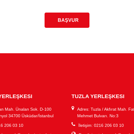
BAŞVUR
YERLEŞKESI
TUZLA YERLEŞKESI
an Mah. Ünalan Sok. D-100
Adres: Tuzla / Akfırat Mah. Fa
nyol 34700 Üsküdar/İstanbul
Mehmet Bulvarı. No:3
216 206 03 10
İletişim: 0216 206 03 10