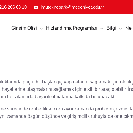
CILIK VE İNOVASYON EKOSISTEMI
216 206 03 10
imuteknopark@medeniyet.edu.tr
Girişim Ofisi
Hızlandırma Programları
Bilgi
Nel
lculuklarında güçlü bir başlangıç yapmalarını sağlamak için oldu
ayallerine ulaşmalarını sağlamak için etkili bir araç olabilir. İn
nın her alanında başarılı olmalarına katkıda bulunacaktır.
rme sürecinde rehberlik alırken aynı zamanda problem çözme, takım 
 aynı zamanda özgün düşünce ve girişimcilik ruhuyla da öne çıkm