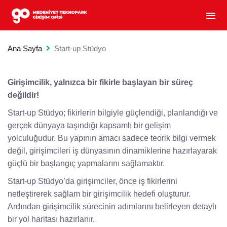
MEDENIYET TEKNOPARK GIRIŞIM OFISI - GIRIŞIM
menu
Ana Sayfa
Start-up Stüdyo
Girişimcilik, yalnızca bir fikirle başlayan bir süreç
değildir!
Start-up Stüdyo; fikirlerin bilgiyle güçlendiği, planlandığı ve
gerçek dünyaya taşındığı kapsamlı bir gelişim
yolculuğudur. Bu yapının amacı sadece teorik bilgi vermek
değil, girişimcileri iş dünyasının dinamiklerine hazırlayarak
güçlü bir başlangıç yapmalarını sağlamaktır.
Start-up Stüdyo’da girişimciler, önce iş fikirlerini
netleştirerek sağlam bir girişimcilik hedefi oluşturur.
Ardından girişimcilik sürecinin adımlarını belirleyen detaylı
bir yol haritası hazırlanır.