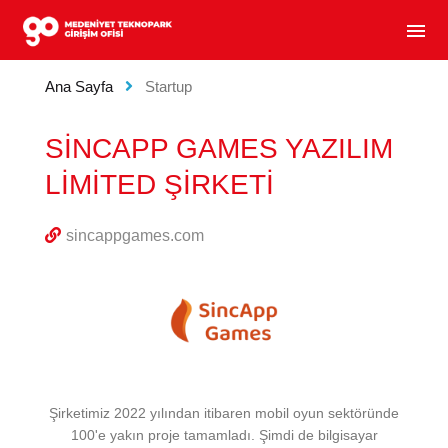
MEDENIYET TEKNOPARK GIRIŞIM OFISI - GIRIŞIM
menu
Ana Sayfa
Startup
SİNCAPP GAMES YAZILIM
LİMİTED ŞİRKETİ
sincappgames.com
Şirketimiz 2022 yılından itibaren mobil oyun sektöründe
100'e yakın proje tamamladı. Şimdi de bilgisayar