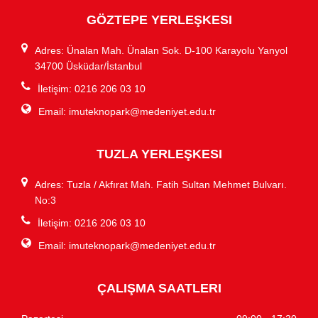
GÖZTEPE YERLEŞKESI
Adres: Ünalan Mah. Ünalan Sok. D-100 Karayolu Yanyol
34700 Üsküdar/İstanbul
İletişim: 0216 206 03 10
Email:
imuteknopark@medeniyet.edu.tr
TUZLA YERLEŞKESI
Adres: Tuzla / Akfırat Mah. Fatih Sultan Mehmet Bulvarı.
No:3
İletişim: 0216 206 03 10
Email:
imuteknopark@medeniyet.edu.tr
ÇALIŞMA SAATLERI