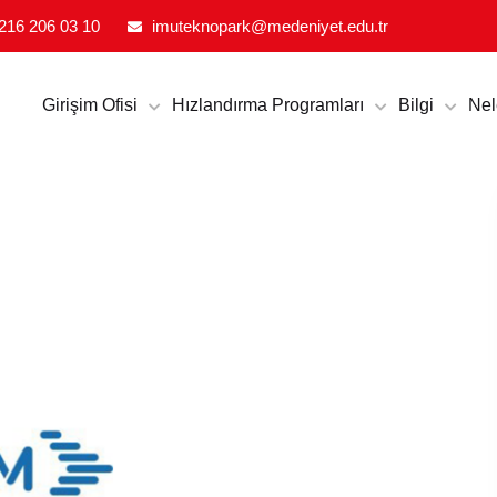
CILIK VE İNOVASYON EKOSISTEMI
216 206 03 10
imuteknopark@medeniyet.edu.tr
Girişim Ofisi
Hızlandırma Programları
Bilgi
Nel