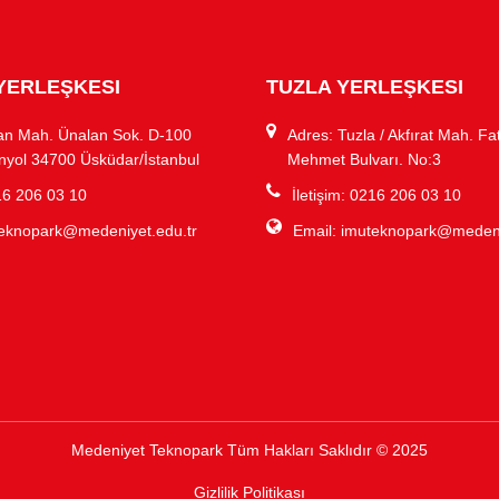
YERLEŞKESI
TUZLA YERLEŞKESI
an Mah. Ünalan Sok. D-100
Adres: Tuzla / Akfırat Mah. Fa
nyol 34700 Üsküdar/İstanbul
Mehmet Bulvarı. No:3
216 206 03 10
İletişim: 0216 206 03 10
eknopark@medeniyet.edu.tr
Email:
imuteknopark@medeni
Medeniyet Teknopark Tüm Hakları Saklıdır © 2025
Gizlilik Politikası